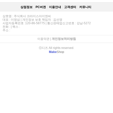
상점정보
PC버젼
이용안내
고객센터
커뮤니티
상호명 : 주식회사 크라이스아이앤씨
대표 : 이영섭 | 개인정보 보호 책임자 : 김선영
사업자등록번호 :120-86-58775 | 통신판매업신고번호 : 강남-5272
전화 : | 팩스 :
주소 :
이용약관
|
개인정보처리방침
ⓒ디즈 All rights reserved.
Make
Shop