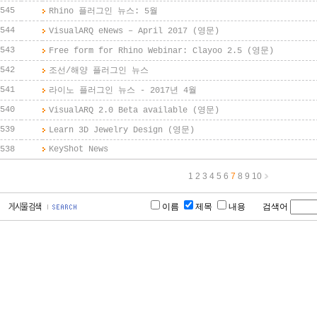
545
Rhino 플러그인 뉴스: 5월
544
VisualARQ eNews – April 2017 (영문)
543
Free form for Rhino Webinar: Clayoo 2.5 (영문)
542
조선/해양 플러그인 뉴스
541
라이노 플러그인 뉴스 - 2017년 4월
540
VisualARQ 2.0 Beta available (영문)
539
Learn 3D Jewelry Design (영문)
538
KeyShot News
1
2
3
4
5
6
7
8
9
10
이름
제목
내용 검색어