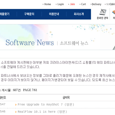
 게시물 : 607건 PAGE 7/61
547
Free Upgrade to KeyShot 7 (영문)
546
RealFlow 10.1 is here (영문)